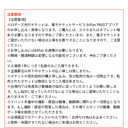
注意事項
【注意事項】
※ロザーズ先行チケットは、電子チケットサービス Bitfan PASSアプリで
のお申し込み・発券となります。ご購入には、スマホまたはタブレット端
末が必要となりますので予めご了承くださいませ。また、電子チケットを
ご提示いただけない場合は入場をお断りすることになりますので、ご注意
ください。
※お申し込みにはBItfan ID連携が必要になります。
※開場・開演時間は変更になる可能性がございます。予めご了承くださ
い。
※入場券 1枚につき 1名様のみご入場できます。
※主催都合以外でのチケットの払い戻しは致しません。
※チケットの営利目的の購入申し込み、及び転売行為は一切禁止です。転
売されたチケットは無効となりご入場出来ません。
※会場内では係員及び警備員の指示に従っていただくようお願い致しま
す。もし指示に従っていただけないような場合にはご退場いただくことも
ありますので、ご了承ください。
※イベント本番中の撮影・録音は画像、動画等に関わらず一切禁止となり
ます。もし撮影・録音が発覚した場合は、その場でスタッフが画像、動画
データ等を削除させていただきます。
※会場周辺でのアーティストの入り待ち・出待ち行為はお止めください。
※発熱・体調がすぐれない場合のご来場はお控えください。